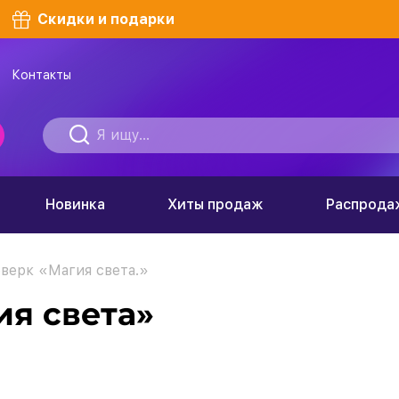
Скидки и подарки
Контакты
Новинка
Хиты продаж
Распрода
верк «Магия света.»
я света»