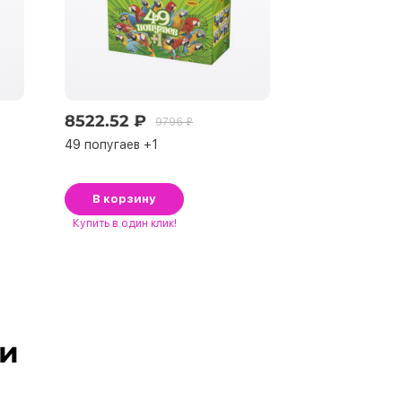
8522.52 ₽
3880.40 ₽
9796 ₽
49 попугаев +1
Все и сразу.
В корзину
В корзину
Купить
в один клик!
Купить
в один к
ли