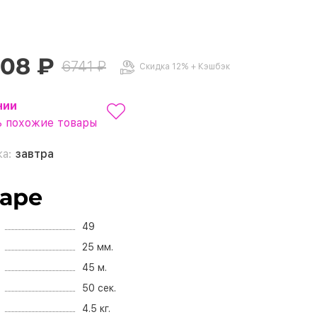
.08 ₽
6741 ₽
Скидка 12% + Кэшбэк
чии
 похожие товары
ка:
завтра
варе
49
25 мм.
45 м.
50 сек.
4.5 кг.