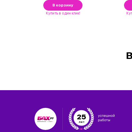
В корзину
Купить
в один клик!
Ку
В
25
лет