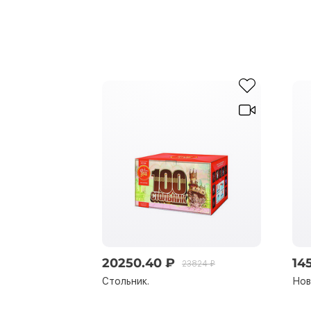
20250.40 ₽
14
23824 ₽
Стольник.
Нов