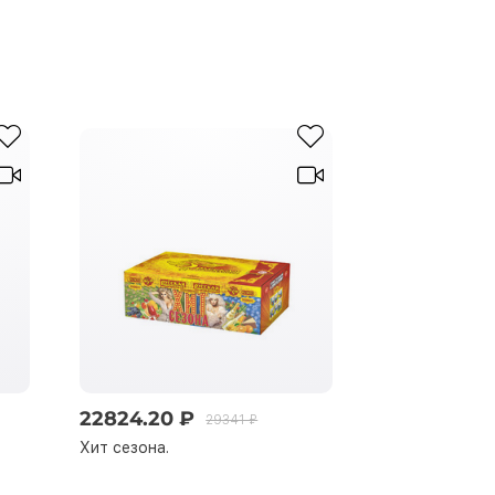
22824.20 ₽
25380.15 ₽
29341 ₽
Хит сезона.
ФАНТАстика.