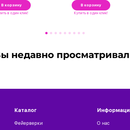
В корзину
В корзину
пить
в один клик!
Купить
в один клик!
ы недавно просматрива
Каталог
Информаци
Фейерверки
О нас