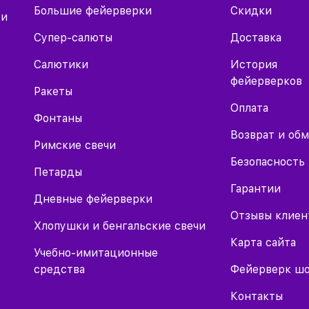
Большие фейерверки
Скидки
 и
Супер-салюты
Доставка
Салютики
История
фейерверков
Ракеты
Оплата
Фонтаны
Возврат и об
Римские свечи
Безопасность
Петарды
Гарантии
Дневные фейерверки
Отзывы клиен
Хлопушки и бенгальские свечи
Карта сайта
Учебно-имитационные
средства
Фейерверк ш
Контакты