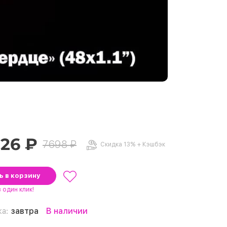
.26 ₽
7698 ₽
Скидка 13% + Кэшбэк
ть
в корзину
в один клик!
ка:
завтра
В наличии