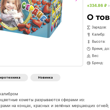
+334.86 ₽
н
О то
Зарядов:
Калибр:
Высота:
Время, до:
Вес:
Бренд:
пиротехника
Новинка
 калибром
зноцветные кометы разрываются сферами из:
рами на концах, красных и зелёных мерцающих огней;