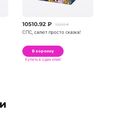
10510.92 ₽
10742.26 ₽
12222 ₽
СПС, салют просто сказка!
Ледниковый се
В корзину
В корзину
Купить
в один клик!
Купить
в один к
ли