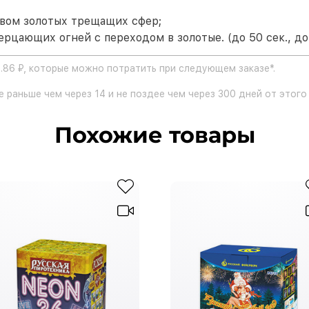
твом золотых трещащих сфер;
рцающих огней с переходом в золотые. (до 50 сек., до
4.86 ₽, которые можно потратить при следующем заказе*.
 раньше чем через 14 и не поздее чем через 300 дней от этого 
Похожие товары