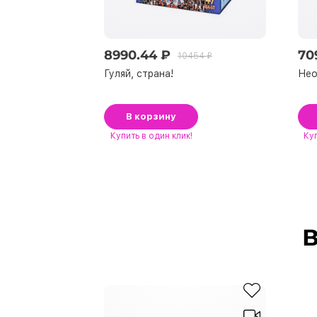
8990.44 ₽
70
10454 ₽
Гуляй, страна!
Нео
В корзину
Купить
в один клик!
Ку
В