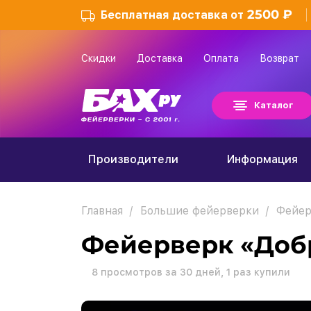
2500 ₽
Бесплатная доставка от
Скидки
Доставка
Оплата
Возврат
Каталог
Производители
Информация
Главная
Большие фейерверки
Фейер
Фейерверк «Доб
8
просмотров за 30 дней,
1
раз купили