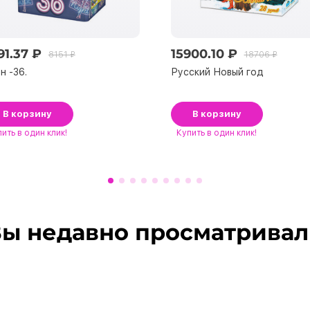
91.37 ₽
15900.10 ₽
8151 ₽
18706 ₽
н -36.
Русский Новый год
В корзину
В корзину
пить
в один клик!
Купить
в один клик!
ы недавно просматрива