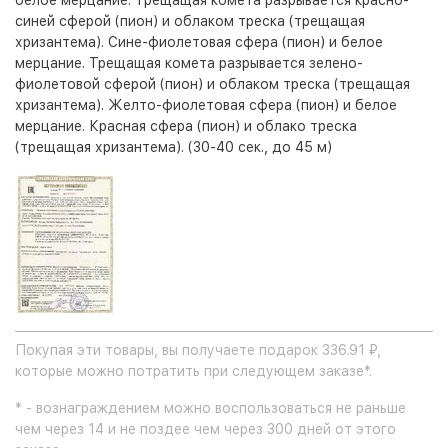
белое мерцание. Трещащая комета разрывается красно-
синей сферой (пион) и облаком треска (трещащая
хризантема). Сине-фиолетовая сфера (пион) и белое
мерцание. Трещащая комета разрывается зелено-
фиолетовой сферой (пион) и облаком треска (трещащая
хризантема). Желто-фиолетовая сфера (пион) и белое
мерцание. Красная сфера (пион) и облако треска
(трещащая хризантема). (30-40 сек., до 45 м)
Покупая эти товары, вы получаете подарок 336.91 ₽,
которые можно потратить при следующем заказе*.
* - вознаграждением можно воспользоваться не раньше
чем через 14 и не поздее чем через 300 дней от этого