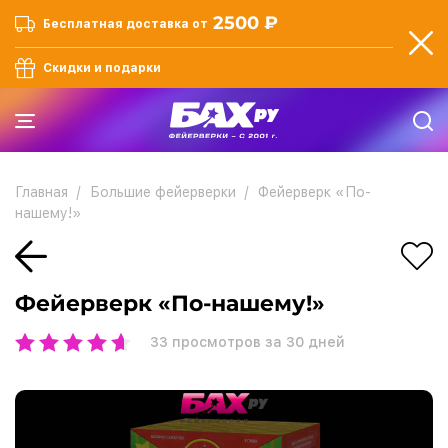
2500 ₽
Бесплатная доставка от
Скидки и подарки
Главная
Большие фейерверки
Фейерверк «По-
нашему!»
Фейерверк «По-нашему!»
33
просмотров за 30 дней