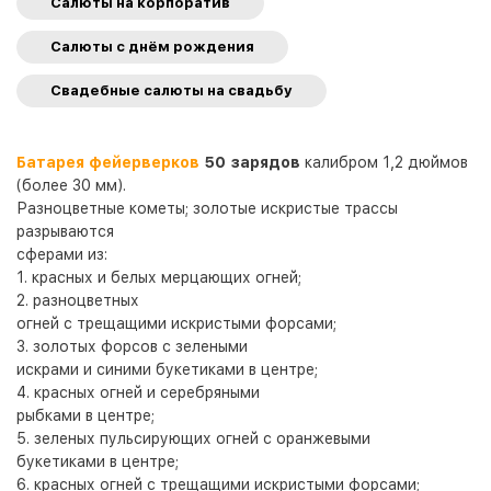
Салюты на корпоратив
Салюты с днём рождения
Свадебные салюты на свадьбу
Батарея фейерверков
50 зарядов
калибром 1,2 дюймов
(более 30 мм).
Разноцветные кометы; золотые искристые трассы
разрываются
сферами из:
1. красных и белых мерцающих огней;
2. разноцветных
огней с трещащими искристыми форсами;
3. золотых форсов с зелеными
искрами и синими букетиками в центре;
4. красных огней и серебряными
рыбками в центре;
5. зеленых пульсирующих огней с оранжевыми
букетиками в центре;
6. красных огней с трещащими искристыми форсами;