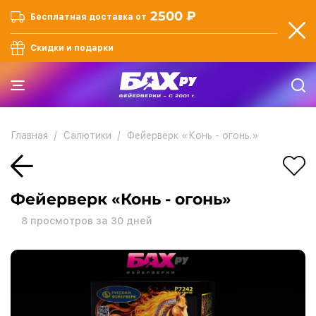
2500 ₽
Бесплатная доставка от
Скидки и подарки
Главная
Салютики
Фейерверк «Конь - огонь.»
Фейерверк «Конь - огонь»
8
просмотров за 30 дней