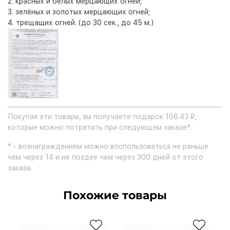
2. красных и белых мерцающих огней;
3. зелёных и золотых мерцающих огней;
4. трещащих огней. (до 30 сек., до 45 м.)
Покупая эти товары, вы получаете подарок 106.43 ₽,
которые можно потратить при следующем заказе*.
* - вознаграждением можно воспользоваться не раньше
чем через 14 и не поздее чем через 300 дней от этого
заказа.
Похожие товары