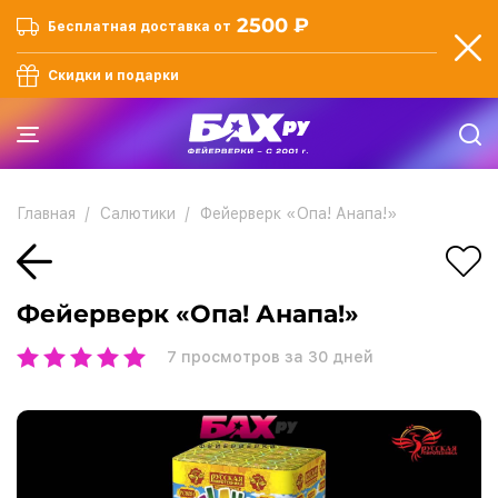
2500 ₽
Бесплатная доставка от
Скидки и подарки
Главная
Салютики
Фейерверк «Опа! Анапа!»
Фейерверк «Опа! Анапа!»
7
просмотров за 30 дней