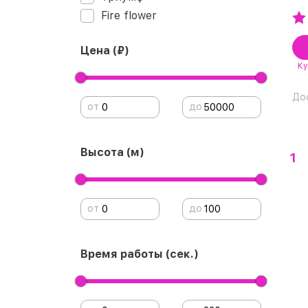
Fire flower
Цена (₽)
Ку
До
от
до
Высота (м)
1
от
до
Время работы (сек.)