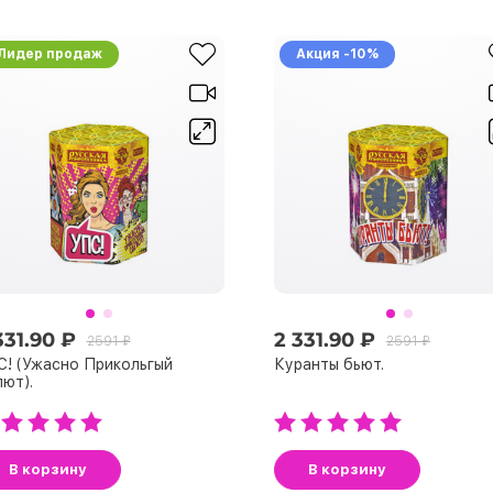
Лидер продаж
Акция -10%
331.90 ₽
2 331.90 ₽
2591 ₽
2591 ₽
! (Ужасно Прикольгый
Куранты бьют.
ют).
В корзину
В корзину