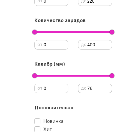
от
до
Количество зарядов
от
до
Калибр (мм)
от
до
Дополнительно
Новинка
Хит