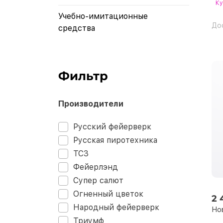
Ку
Учебно-имитационные
До
средства
Фильтр
Производители
Русский фейерверк
Русская пиротехника
ТСЗ
Фейерлэнд
Супер салют
Огненный цветок
2 
Народный фейерверк
Но
Триумф