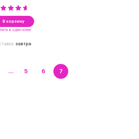
В корзину
пить
в один клик!
ставка:
завтра
...
5
6
7