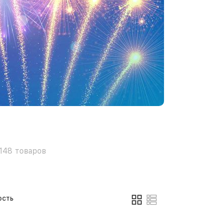
148
товаров
сть