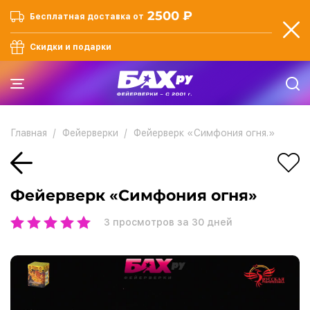
2500 ₽
Бесплатная доставка от
Скидки и подарки
Главная
Фейерверки
Фейерверк «Симфония огня.»
Фейерверк «Симфония огня»
3
просмотров за 30 дней