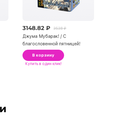
3148.82 ₽
2331.90 ₽
3538 ₽
Джума Мубарак! / С
Новогодняя бе
благословенной пятницей!
В корзину
В корзину
Купить
в один клик!
Купить
в один к
ли