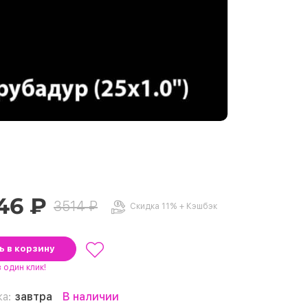
.46 ₽
3514 ₽
Скидка 11% + Кэшбэк
ть
в корзину
в один клик!
ка:
завтра
В наличии