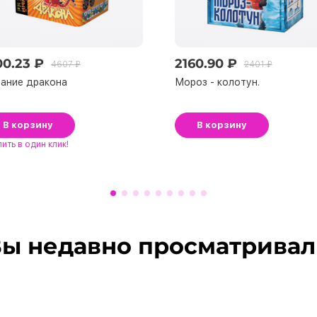
00.23 ₽
2160.90 ₽
4607 ₽
2401 ₽
ание дракона
Мороз - колотун.
В корзину
В корзину
пить
в один клик!
ы недавно просматрива