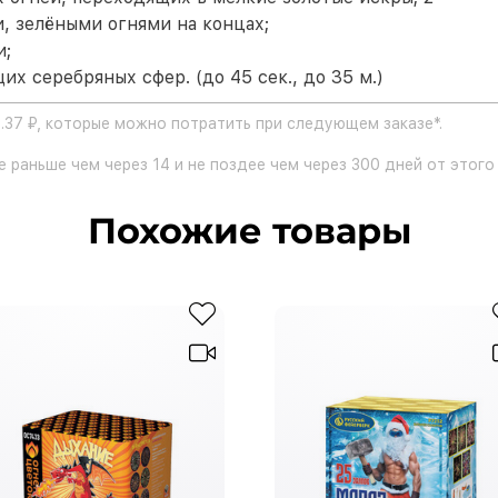
, зелёными огнями на концах;
и;
х серебряных сфер. (до 45 сек., до 35 м.)
.37 ₽, которые можно потратить при следующем заказе*.
 раньше чем через 14 и не поздее чем через 300 дней от этого 
Похожие товары