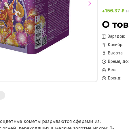
+156.37 ₽
н
О то
Зарядов:
Калибр:
Высота:
Время, до:
Вес:
Бренд:
зноцветные кометы разрываются сферами из:
х огней, переходящих в мелкие золотые искры; 2-