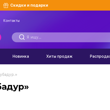
Скидки и подарки
Контакты
Новинка
Хиты продаж
Распрода
убадур.»
бадур»