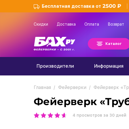
2500 ₽
Бесплатная доставка от
Скидки
Доставка
Оплата
Возврат
Каталог
Производители
Информация
Главная
Фейерверки
Фейерверк «Тр
Фейерверк «Тру
4
просмотров за 30 дней