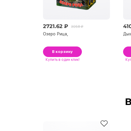
2721.62 ₽
41
3058 ₽
Озеро Рица,
Дых
В корзину
Купить
в один клик!
Ку
В