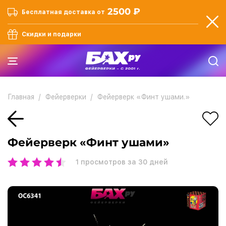
2500 ₽
Бесплатная доставка от
Скидки и подарки
Главная
Фейерверки
Фейерверк «Финт ушами.»
Фейерверк «Финт ушами»
1
просмотров за 30 дней