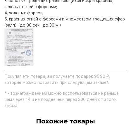
3. золотых трещащих разлетающихся искр и красных,
зелёных огней с форсами;
4. золотых форсов;
5. красных огней с форсами и множеством трещащих сфер
(залп). (до 30 сек., до 30 м.)
Покупая эти товары, вы получаете подарок 95.90 ₽,
которые можно потратить при следующем заказе*.
* - вознаграждением можно воспользоваться не раньше
чем через 14 и не поздее чем через 300 дней от этого
заказа.
Похожие товары