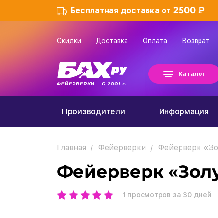
2500 ₽
Бесплатная доставка от
Скидки
Доставка
Оплата
Возврат
Каталог
Производители
Информация
Главная
Фейерверки
Фейерверк «Зо
Фейерверк «Зол
1
просмотров за 30 дней