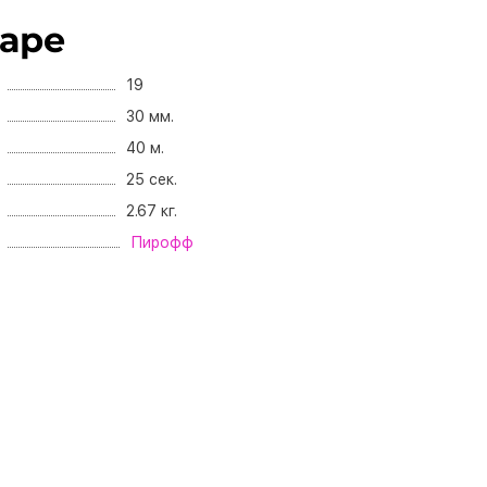
варе
19
30 мм.
40 м.
25 сек.
2.67 кг.
Пирофф