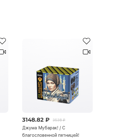
3148.82 ₽
3820.77 ₽
3538 ₽
Джума Мубарак! / С
Провокация.
благословенной пятницей!