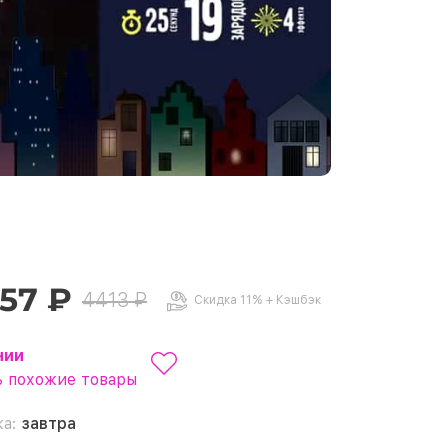
.57 ₽
4413 ₽
Скидка 11% + Кэшбэк
чии
 похожие товары
ка:
завтра