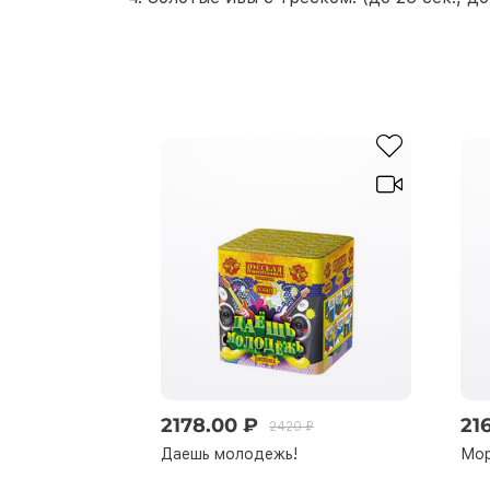
2178.00 ₽
21
2420 ₽
Даешь молодежь!
Мор