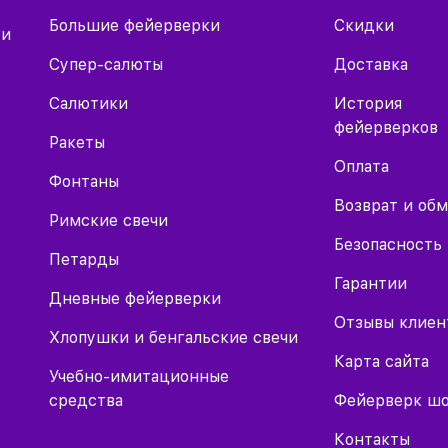
Большие фейерверки
Скидки
 и
Супер-салюты
Доставка
Салютики
История
фейерверков
Ракеты
Оплата
Фонтаны
Возврат и об
Римские свечи
Безопасность
Петарды
Гарантии
Дневные фейерверки
Отзывы клиен
Хлопушки и бенгальские свечи
Карта сайта
Учебно-имитационные
средства
Фейерверк ш
Контакты