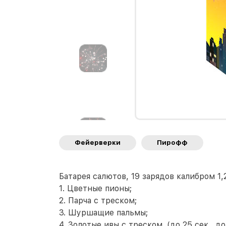
Фейерверки
Пирофф
Батарея салютов, 19 зарядов калибром 1,
1. Цветные пионы;
2. Парча с треском;
3. Шуршащие пальмы;
4. Золотые ивы с треском. (до 25 сек., до