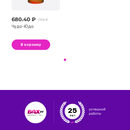
680.40 ₽
756 ₽
Чудo-Юдo
В корзину
25
лет