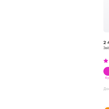
2 
Звё
Ку
До