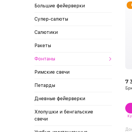
Большие фейерверки
Супер-салюты
Салютики
Ракеты
Фонтаны
Римские свечи
7 
Петарды
Брю
Дневные фейерверки
Хлопушки и бенгальские
Ку
свечи
До