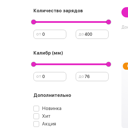
Количество зарядов
До
от
до
Калибр (мм)
от
до
Дополнительно
Новинка
Хит
Акция