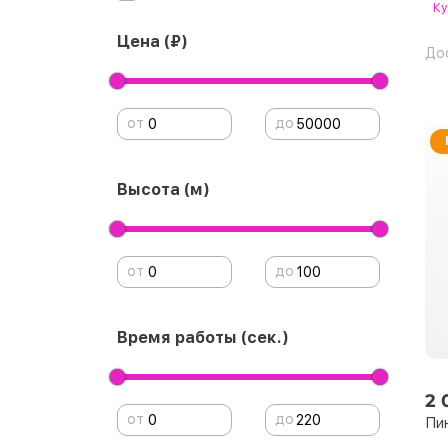
Ку
Цена (₽)
До
от
до
Высота (м)
от
до
Время работы (сек.)
2 
от
до
Пин