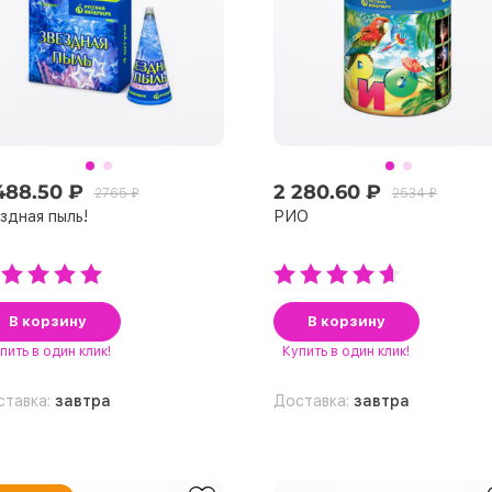
488.50 ₽
2 280.60 ₽
2765 ₽
2534 ₽
здная пыль!
РИО
В корзину
В корзину
пить
в один клик!
Купить
в один клик!
ставка:
завтра
Доставка:
завтра