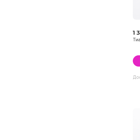
1 
Тиа
До