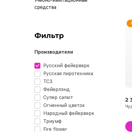
Учебно-имитационные
средства
Фильтр
Производители
Русский фейерверк
Русская пиротехника
ТСЗ
Фейерлэнд
Супер салют
2 
Огненный цветок
Чуд
Народный фейерверк
Триумф
Fire flower