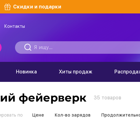
Скидки и подарки
Контакты
Новинка
Хиты продаж
Распрода
кий фейерверк
35
товаров
ировать по
Цене
Кол-во зарядов
Продолжительно