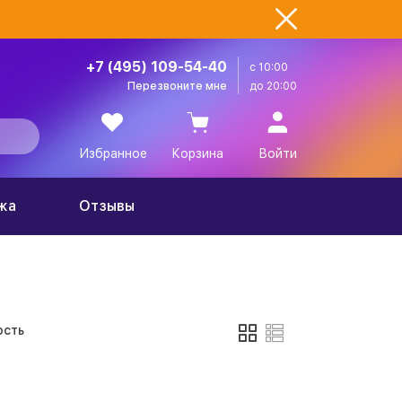
+7 (495) 109-54-40
с 10:00
Перезвоните мне
до 20:00
Избранное
Корзина
Войти
жа
Отзывы
сть