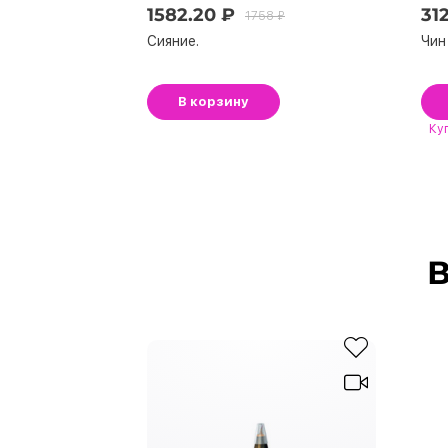
1582.20 ₽
31
1758 ₽
Сияние.
Чин 
В корзину
Ку
В