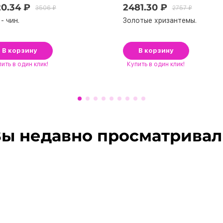
20.34 ₽
2481.30 ₽
3506 ₽
2757 ₽
- чин.
Золотые хризантемы.
В корзину
В корзину
пить
в один клик!
Купить
в один клик!
ы недавно просматрива