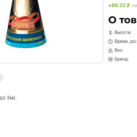
+86.22 ₽
на
О то
Высота:
Время, до:
Вес:
Бренд:
до 3м).