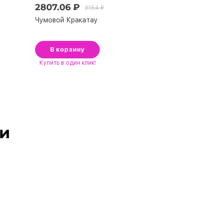
2807.06 ₽
263.70 ₽
3154 ₽
3
Чумoвoй Крaкaтaу
Фонтан настол
В корзину
В корзину
Купить
в один клик!
ли