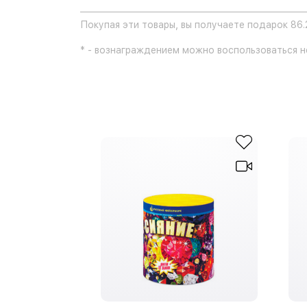
Покупая эти товары, вы получаете подарок 86.
* - вознаграждением можно воспользоваться не