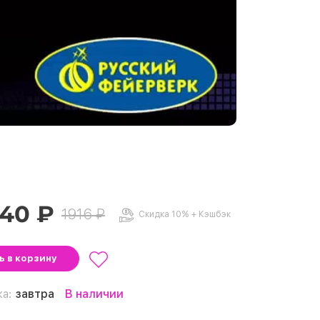
.40 ₽
1916 ₽
Скидка 10% + Кэшбэк
ть
в корзину
ка:
завтра
В наличии