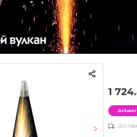
1 724
Добави
Достав