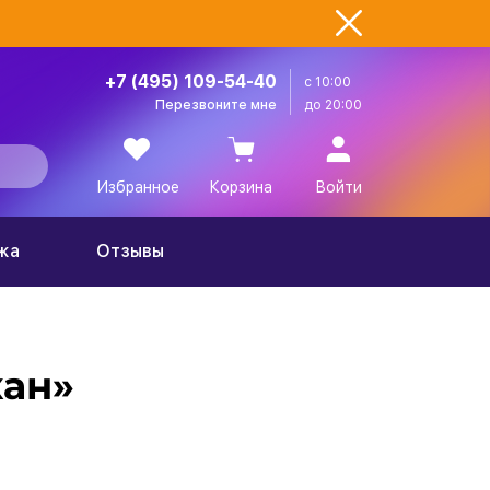
+7 (495) 109-54-40
с 10:00
Перезвоните мне
до 20:00
Избранное
Корзина
Войти
жа
Отзывы
кан»