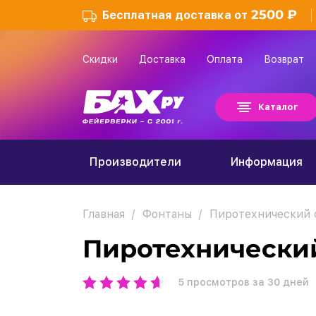
2500 ₽
Бесплатная доставка от
Скидки
Доставка
Оплата
Возврат
Каталог
Производители
Информация
Главная
Фонтаны
Пиротехнический 
Пиротехнический
5
просмотров за 30 дней