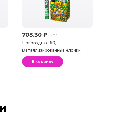
708.30 ₽
67.50 ₽
787 ₽
75 
Новогодняя-50,
Спички Бах м
металлизированные елочки
В корзину
В корзину
ли