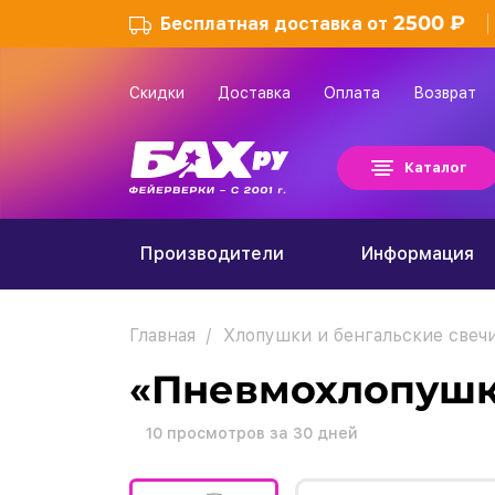
2500 ₽
Бесплатная доставка от
Скидки
Доставка
Оплата
Возврат
Каталог
Производители
Информация
Главная
Хлопушки и бенгальские свеч
«Пневмохлопушка
10
просмотров за 30 дней