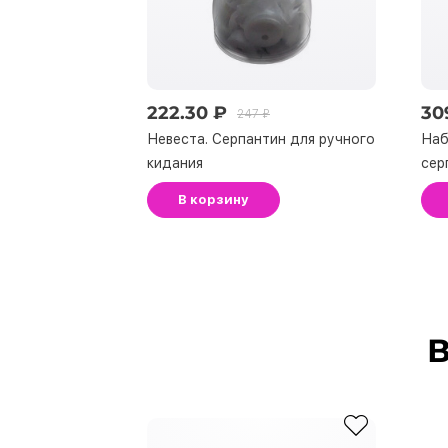
222.30 ₽
30
247 ₽
Невеста. Серпантин для ручного
Наб
кидания
сер
В корзину
В