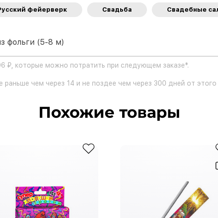
Русский фейерверк
Свадьба
Свадебные са
з фольги (5-8 м)
96 ₽, которые можно потратить при следующем заказе*.
 раньше чем через 14 и не поздее чем через 300 дней от этого 
Похожие товары