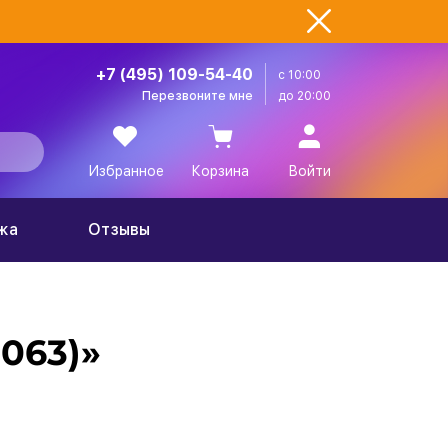
+7 (495) 109-54-40
с 10:00
Перезвоните мне
до 20:00
Избранное
Корзина
Войти
жа
Отзывы
063)»