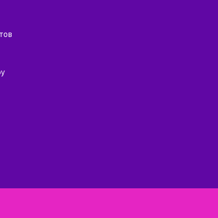
тов
оу