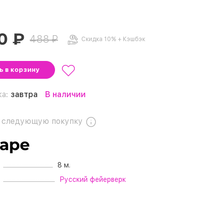
0 ₽
488 ₽
Скидка 10% + Кэшбэк
ть
в корзину
ка:
завтра
В наличии
 следующую покупку
варе
8 м.
Русский фейерверк