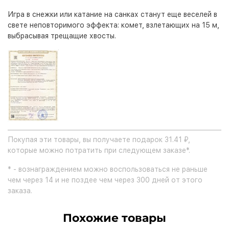
Игра в снежки или катание на санках станут еще веселей в
свете неповторимого эффекта: комет, взлетающих на 15 м,
выбрасывая трещащие хвосты.
Покупая эти товары, вы получаете подарок 31.41 ₽,
которые можно потратить при следующем заказе*.
* - вознаграждением можно воспользоваться не раньше
чем через 14 и не поздее чем через 300 дней от этого
заказа.
Похожие товары