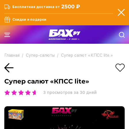
2500 ₽
Бесплатная доставка от
Скидки и подарки
Главная
Супер-салюты
Супер салют «КПСС lite.»
Супер салют «КПСС lite»
3
просмотров за 30 дней