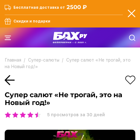
2500 ₽
Бесплатная доставка от
Скидки и подарки
Главная
Супер-салюты
Супер салют «Не трогай, это
на Новый год!»
Супер салют «Не трогай, это на
Новый год!»
5
просмотров за 30 дней