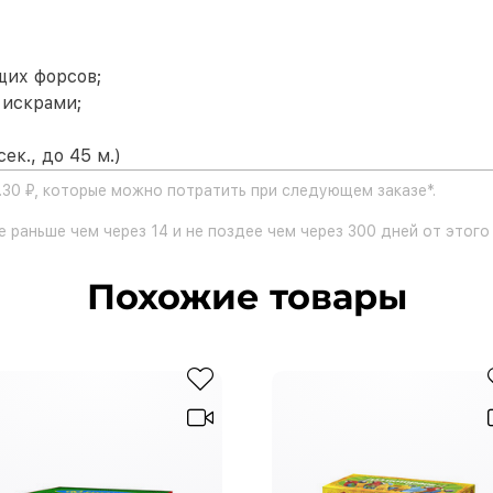
щих форсов;
 искрами;
ек., до 45 м.)
.30 ₽, которые можно потратить при следующем заказе*.
 раньше чем через 14 и не поздее чем через 300 дней от этого 
Похожие товары