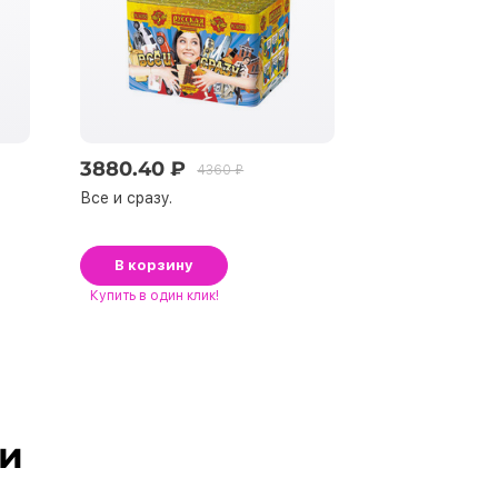
3880.40 ₽
6625.92 ₽
4360 ₽
Все и сразу.
Китеж - град.
В корзину
В корзину
Купить
в один клик!
Купить
в один к
ли