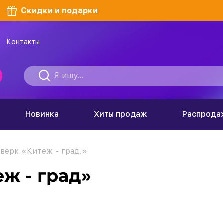
Скидки и подарки
Контакты
Новинка
Хиты продаж
Распрода
верк «Китеж - град.»
ж - град»