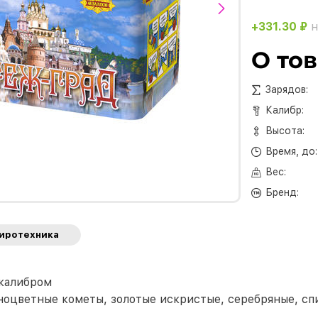
+331.30 ₽
н
О то
Зарядов:
Калибр:
Высота:
Время, до:
Вес:
Бренд:
пиротехника
 калибром
азноцветные кометы, золотые искристые, серебряные, с