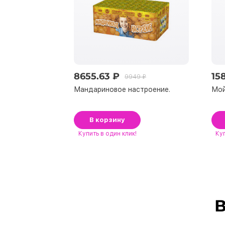
8655.63 ₽
15
9949 ₽
Мандариновое настроение.
Мой
В корзину
Купить
в один клик!
Ку
В