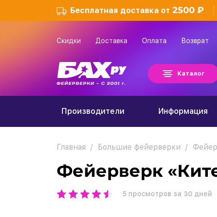
2500 ₽
Бесплатная доставка от
Скидки
Доставка
Оплата
Возврат
Каталог
Производители
Информация
Главная
Большие фейерверки
Фейер
Фейерверк «Ките
5
просмотров за 30 дней