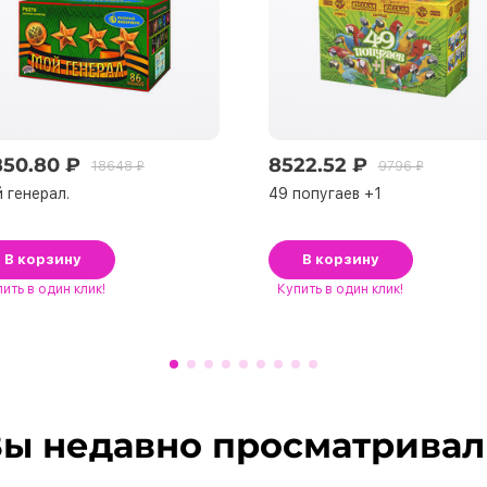
850.80 ₽
8522.52 ₽
18648 ₽
9796 ₽
 генерал.
49 попугаев +1
В корзину
В корзину
пить
в один клик!
Купить
в один клик!
ы недавно просматрива