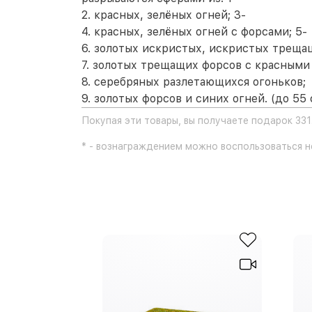
2. красных, зелёных огней; 3-
4. красных, зелёных огней с форсами; 5-
6. золотых искристых, искристых треща
7. золотых трещащих форсов с красными
8. серебряных разлетающихся огоньков;
9. золотых форсов и синих огней. (до 55 с
Покупая эти товары, вы получаете подарок 331
* - вознаграждением можно воспользоваться не