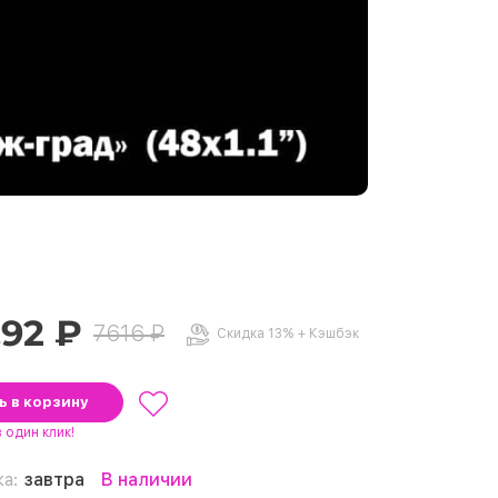
.92 ₽
7616 ₽
Скидка 13% + Кэшбэк
ть
в корзину
в один клик!
ка:
завтра
В наличии