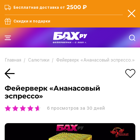
2500 ₽
Бесплатная доставка от
Скидки и подарки
Главная
Салютики
Фейерверк «Ананасовый эспрессо.»
Фейерверк «Ананасовый
эспрессо»
6
просмотров за 30 дней