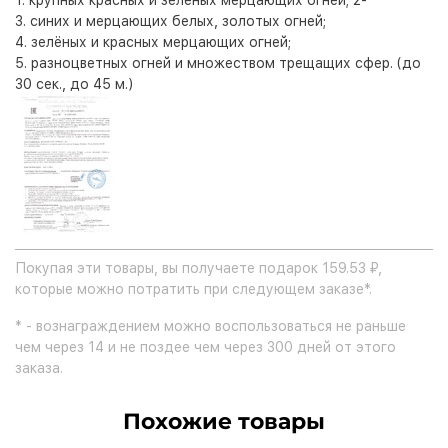
1. крупных красных и зелёных мерцающих огней; 2-
3. синих и мерцающих белых, золотых огней;
4. зелёных и красных мерцающих огней;
5. разноцветных огней и множеством трещащих сфер. (до
30 сек., до 45 м.)
Покупая эти товары, вы получаете подарок 159.53 ₽,
которые можно потратить при следующем заказе*.
* - вознаграждением можно воспользоваться не раньше
чем через 14 и не поздее чем через 300 дней от этого
заказа.
Похожие товары