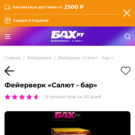
2500 ₽
Бесплатная доставка от
Скидки и подарки
Главная
Фейерверки
Фейерверк «Салют - бар.»
Фейерверк «Салют - бар»
6
просмотров за 30 дней