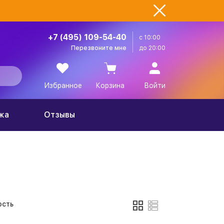
+7 (495) 109-54-40
с 10:00
Перезвоните мне
до 20:00
Избранное
Корзина
Войти
жа
Отзывы
сть