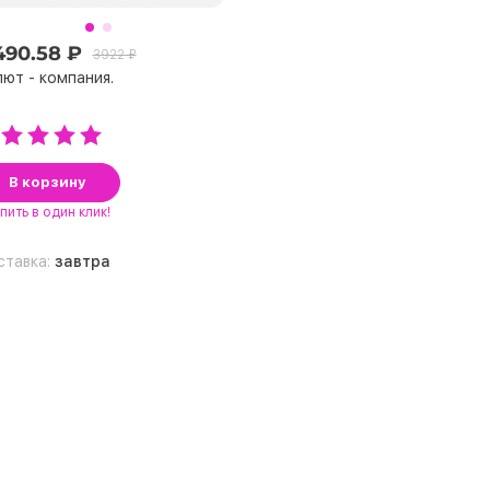
490.58 ₽
3922 ₽
ют - компания.
В корзину
пить
в один клик!
ставка:
завтра