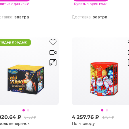
пить
в один клик!
Купить
в один клик!
ставка:
завтра
Доставка:
завтра
Лидер продаж
920.64 ₽
4 257.76 ₽
6728 ₽
4784 ₽
роль вечеринок
По -поводу