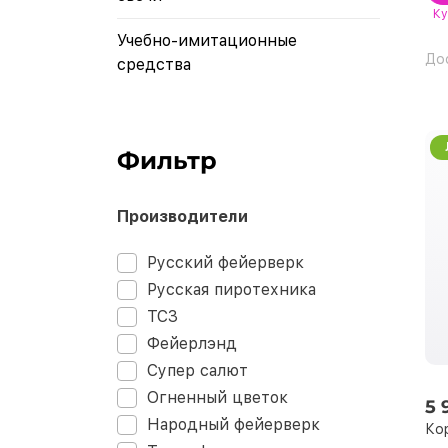
Ку
Учебно-имитационные
До
средства
Фильтр
Производители
Русский фейерверк
Русская пиротехника
ТСЗ
Фейерлэнд
Супер салют
Огненный цветок
5 
Народный фейерверк
Ко