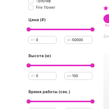
Триумф
Fire flower
Цена (₽)
Ку
До
от
до
Высота (м)
от
до
Время работы (сек.)