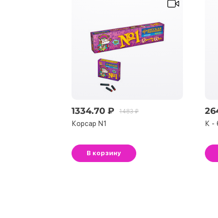
1334.70 ₽
26
1483 ₽
Корсар N1
К - 
В корзину