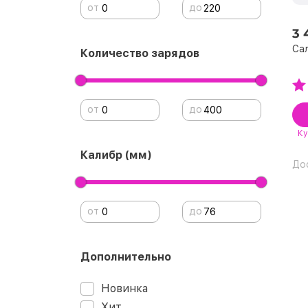
от
до
3 
Сал
Количество зарядов
от
до
Ку
Калибр (мм)
До
от
до
Дополнительно
Новинка
Хит