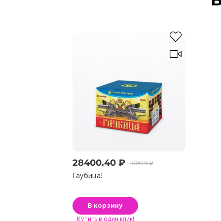
28400.40 ₽
33810 ₽
Гаубица!
В корзину
Купить
в один клик!