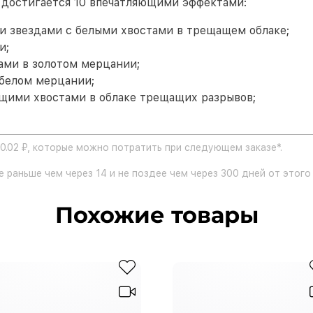
 достигается 10 впечатляющими эффектами:
 звездами с белыми хвостами в трещащем облаке;
и;
ами в золотом мерцании;
 белом мерцании;
щими хвостами в облаке трещащих разрывов;
0.02 ₽, которые можно потратить при следующем заказе*.
 раньше чем через 14 и не поздее чем через 300 дней от этого 
Похожие товары