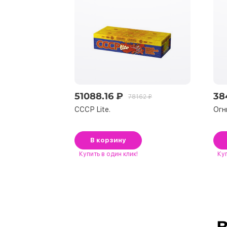
51088.16 ₽
38
78162 ₽
СССР Lite.
Огн
В корзину
Купить
в один клик!
Ку
В