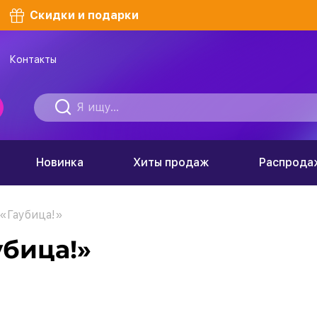
Скидки и подарки
Контакты
Новинка
Хиты продаж
Распрода
«Гаубица!»
убица!»