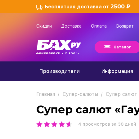
2500 ₽
Бесплатная доставка от
Скидки
Доставка
Оплата
Возврат
Каталог
Производители
Информация
Главная
Супер-салюты
Супер салют 
Супер салют «Га
4
просмотров за 30 дней