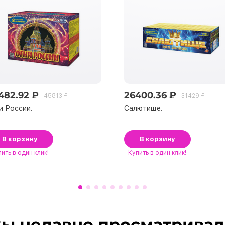
482.92 ₽
26400.36 ₽
45813 ₽
31429 ₽
и России.
Салютище.
В корзину
В корзину
пить
в один клик!
Купить
в один клик!
ы недавно просматрива