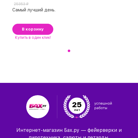
25353 ₽
Самый лучший день.
В корзину
Купить
в один клик!
25
лет
Интернет-магазин Бах.ру — фейерверки и
пиротехника, салюты и петарды.