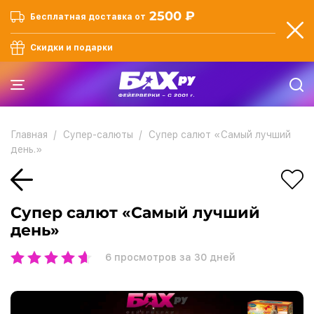
2500 ₽
Бесплатная доставка от
Скидки и подарки
Главная
Супер-салюты
Супер салют «Самый лучший
день.»
Супер салют «Самый лучший
день»
6
просмотров за 30 дней