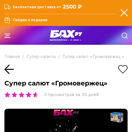
2500 ₽
Бесплатная доставка от
Скидки и подарки
Главная
Супер-салюты
Супер салют «Громовержец.»
Супер салют «Громовержец»
5
просмотров за 30 дней