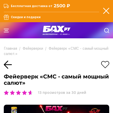
2500 ₽
Бесплатная доставка от
Скидки и подарки
Главная
Фейерверки
Фейерверк «СМС - самый мощный
салют.»
Фейерверк «СМС - самый мощный
салют»
13
просмотров за 30 дней