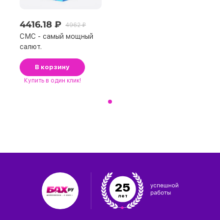
4416.18 ₽
4962 ₽
СМС - самый мощный
салют.
В корзину
Купить
в один клик!
25
лет