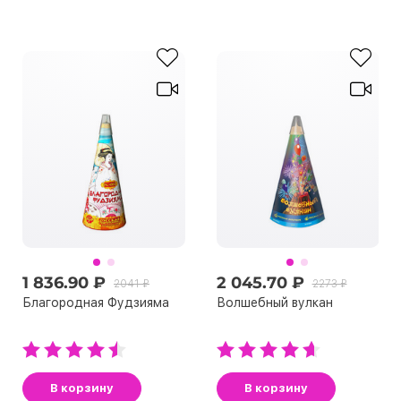
1 836.90 ₽
2 045.70 ₽
2041 ₽
2273 ₽
Блaгoрoднaя Фудзиямa
Волшебный вулкан
В корзину
В корзину