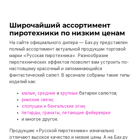
Широчайший ассортимент
пиротехники по низким ценам
На сайте официального дилера — Бах.ру представлен
полный ассортимент актуальной продукции торговой
марки «Русская пиротехника». Разнообразие
пиротехнических эффектов позволит вам устроить по-
настоящему красочный и запоминающийся
фантастический салют. В арсенале собраны такие типы
изделий как:
малые
,
средние
и
крупные
батареи салютов;
римские свечи
;
хлопушки и бенгальские огни
;
петарды, гранаты, летающие фейерверки
и многое другое.
Продукцию «Русской пиротехники» изначально
отличают высокое качество и низкие цены. А на Бах.ру